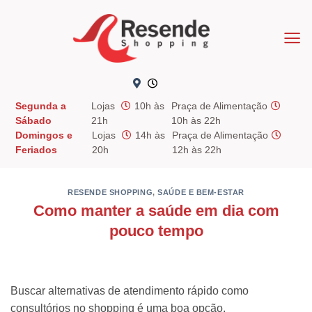
Skip
to
content
Segunda a
Lojas
10h às
Praça de Alimentação
Sábado
21h
10h às 22h
Domingos e
Lojas
14h às
Praça de Alimentação
Feriados
20h
12h às 22h
RESENDE SHOPPING
,
SAÚDE E BEM-ESTAR
Como manter a saúde em dia com
pouco tempo
Buscar alternativas de atendimento rápido como
consultórios no shopping é uma boa opção.