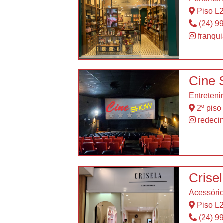
Piso L
(24) 9
franqu
Cine
Entreten
2º piso -
redeci
Crise
Acessóri
Piso L
(24) 9