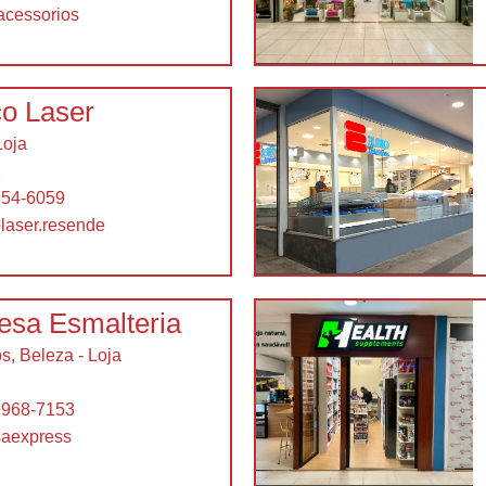
acessorios
o Laser
Loja
2
354-6059
laser.resende
esa Esmalteria
s, Beleza - Loja
9968-7153
saexpress