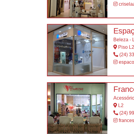
crisela
Espaç
Beleza - 
Piso L
(24) 3
espaco
Franc
Acessório
L2
(24) 9
france