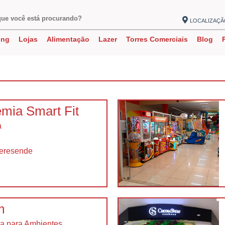
LOCALIZAÇ
ing
Lojas
Alimentação
Lazer
Torres Comerciais
Blog
mia Smart Fit
a
2
eresende
m
ia para Ambientes