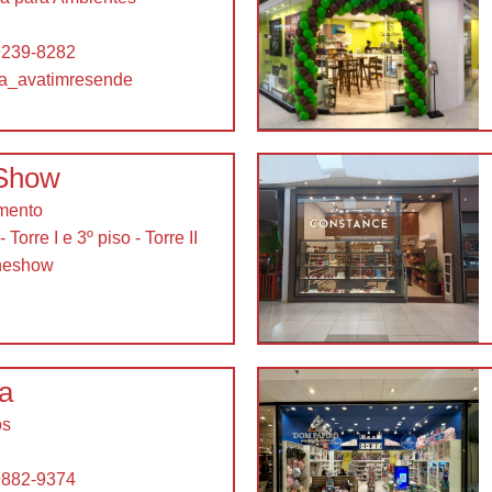
2
9239-8282
ia_avatimresende
 Show
imento
 Torre I e 3º piso - Torre II
neshow
la
os
2
9882-9374