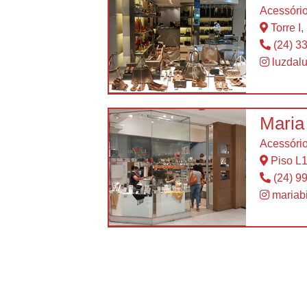
Acessóri
Torre I,
(24) 3
luzdal
Maria
Acessóri
Piso L
(24) 9
mariabi