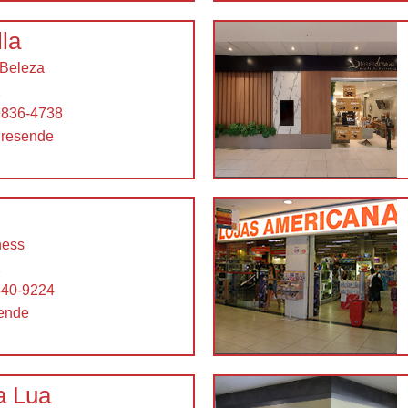
lla
 Beleza
2
9836-4738
.resende
ness
2
340-9224
sende
a Lua