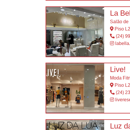
La Be
Salão de
Piso L
(24) 9
labella
Live!
Moda Fit
Piso L
(24) 2
livere
Luz d