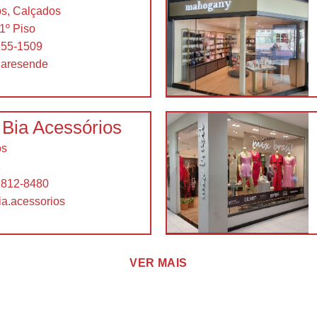
os, Calçados
 1º Piso
355-1509
uaresende
 Bia Acessórios
os
1
9812-8480
a.acessorios
VER MAIS