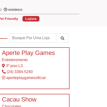
ÃO
HORÁRIOS
Pet Friendly
Lojista
Aperte Play Games
Entretenimento
3º piso L3
(24) 3384-5240
aperteplaygamesoficial
Cacau Show
Chocolates