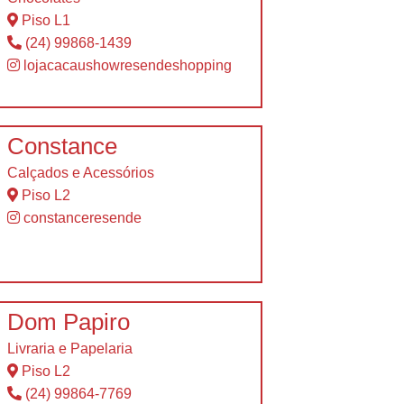
Piso L1
(24) 99868-1439
lojacacaushowresendeshopping
Constance
Calçados e Acessórios
Piso L2
constanceresende
Dom Papiro
Livraria e Papelaria
Piso L2
(24) 99864-7769