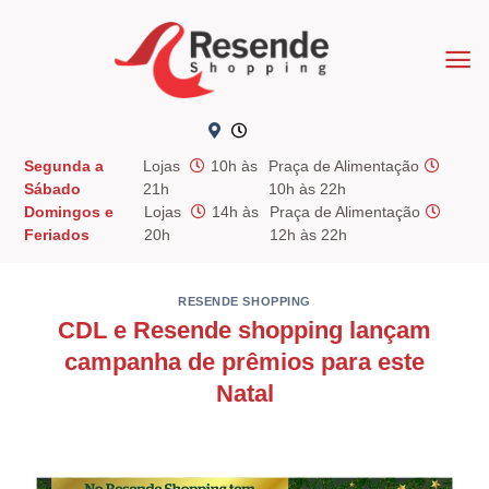
Skip
to
content
Segunda a
Lojas
10h às
Praça de Alimentação
Sábado
21h
10h às 22h
Domingos e
Lojas
14h às
Praça de Alimentação
Feriados
20h
12h às 22h
RESENDE SHOPPING
CDL e Resende shopping lançam
campanha de prêmios para este
Natal