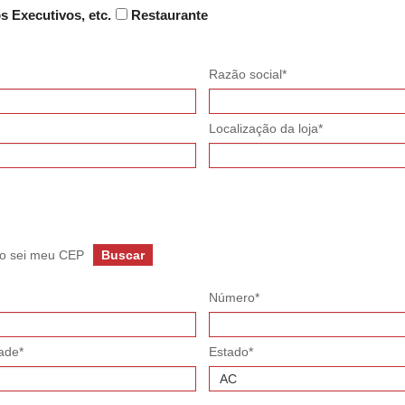
s Executivos, etc.
Restaurante
Razão social*
Localização da loja*
o sei meu CEP
Buscar
Número*
ade*
Estado*