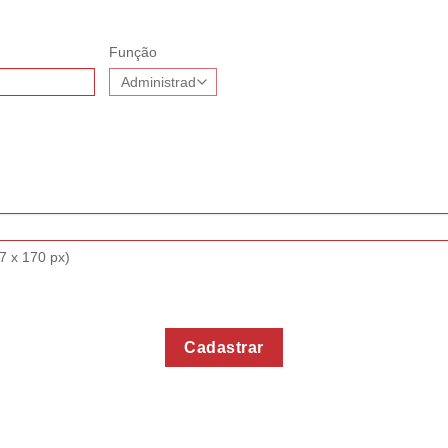
Função
7 x 170 px)