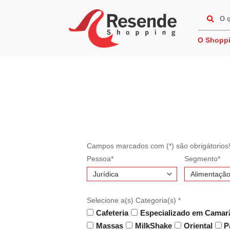
Skip
to
content
O Shopp
Campos marcados com (*) são obrigátorios
Pessoa*
Segmento*
Selecione a(s) Categoria(s) *
Cafeteria
Especializado em Camar
Massas
MilkShake
Oriental
P