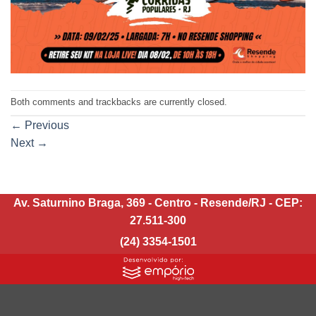
Both comments and trackbacks are currently closed.
←
Previous
Next
→
Av. Saturnino Braga, 369 - Centro - Resende/RJ - CEP:
27.511-300
(24) 3354-1501