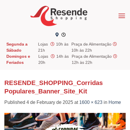
Skip
to
content
Segunda a
Lojas
10h às
Praça de Alimentação
Sábado
21h
10h às 22h
Domingos e
Lojas
14h às
Praça de Alimentação
Feriados
20h
12h às 22h
RESENDE_SHOPPING_Corridas
Populares_Banner_Site_Kit
Published
4 de February de 2025
at
1600 × 623
in
Home