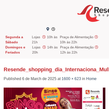
Skip
to
content
Segunda a
Lojas
10h às
Praça de Alimentação
Sábado
21h
10h às 22h
Domingos e
Lojas
14h às
Praça de Alimentação
Feriados
20h
12h às 22h
Resende_shopping_dia_Internaciona_Mu
Published
6 de March de 2025
at
1600 × 623
in
Home