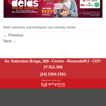
Both comments and trackbacks are currently closed.
←
Previous
Next
→
Av. Saturnino Braga, 369 - Centro - Resende/RJ - CEP:
27.511-300
(24) 3354-1501