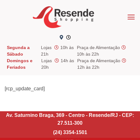
Skip
to
content
Segunda a
Lojas
10h às
Praça de Alimentação
Sábado
21h
10h às 22h
Domingos e
Lojas
14h às
Praça de Alimentação
Feriados
20h
12h às 22h
[rcp_update_card]
Av. Saturnino Braga, 369 - Centro - Resende/RJ - CEP:
27.511-300
(24) 3354-1501