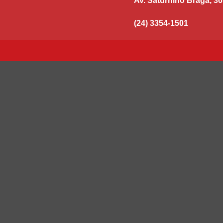
Av. Saturnino Braga, 36
(24) 3354-1501