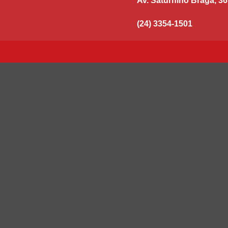
Av. Saturnino Braga, 36
(24) 3354-1501