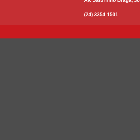
Av. Saturnino Braga, 36
(24) 3354-1501