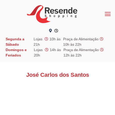
Skip
to
content
Segunda a
Lojas
10h às
Praça de Alimentação
Sábado
21h
10h às 22h
Domingos e
Lojas
14h às
Praça de Alimentação
Feriados
20h
12h às 22h
José Carlos dos Santos