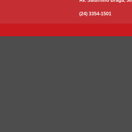
Av. Saturnino Braga, 36
(24) 3354-1501