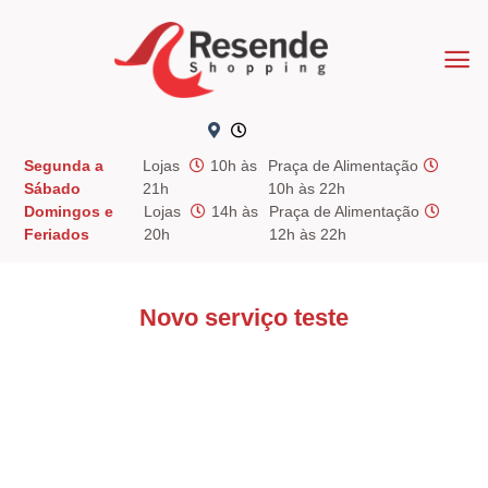
Skip
to
content
Segunda a
Lojas
10h às
Praça de Alimentação
Sábado
21h
10h às 22h
Domingos e
Lojas
14h às
Praça de Alimentação
Feriados
20h
12h às 22h
Novo serviço teste