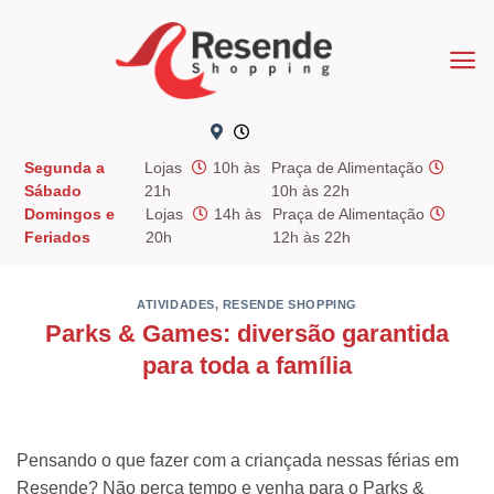
Skip
to
content
Segunda a
Lojas
10h às
Praça de Alimentação
Sábado
21h
10h às 22h
Domingos e
Lojas
14h às
Praça de Alimentação
Feriados
20h
12h às 22h
ATIVIDADES
,
RESENDE SHOPPING
Parks & Games: diversão garantida
para toda a família
Pensando o que fazer com a criançada nessas férias em
Resende? Não perca tempo e venha para o Parks &