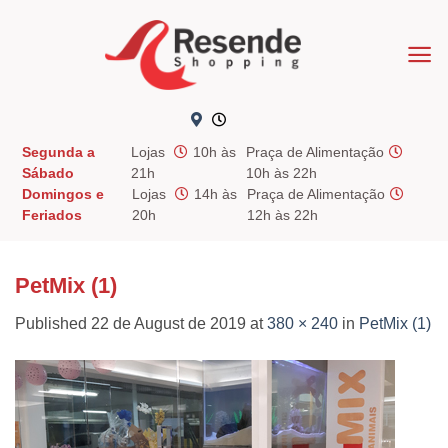
Skip
to
content
Segunda a
Lojas
10h às
Praça de Alimentação
Sábado
21h
10h às 22h
Domingos e
Lojas
14h às
Praça de Alimentação
Feriados
20h
12h às 22h
PetMix (1)
Published
22 de August de 2019
at
380 × 240
in
PetMix (1)