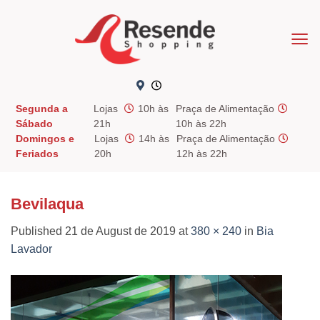
Skip
to
content
Segunda a
Lojas
10h às
Praça de Alimentação
Sábado
21h
10h às 22h
Domingos e
Lojas
14h às
Praça de Alimentação
Feriados
20h
12h às 22h
Bevilaqua
Published
21 de August de 2019
at
380 × 240
in
Bia
Lavador