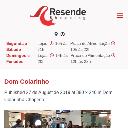
Skip
to
content
Segunda a
Lojas
10h às
Praça de Alimentação
Sábado
21h
10h às 22h
Domingos e
Lojas
14h às
Praça de Alimentação
Feriados
20h
12h às 22h
Dom Colarinho
Published
27 de August de 2019
at
380 × 240
in
Dom
Colarinho Choperia