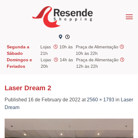
Skip
to
content
Segunda a
Lojas
10h às
Praça de Alimentação
Sábado
21h
10h às 22h
Domingos e
Lojas
14h às
Praça de Alimentação
Feriados
20h
12h às 22h
Laser Dream 2
Published
16 de February de 2022
at
2560 × 1793
in
Laser
Dream