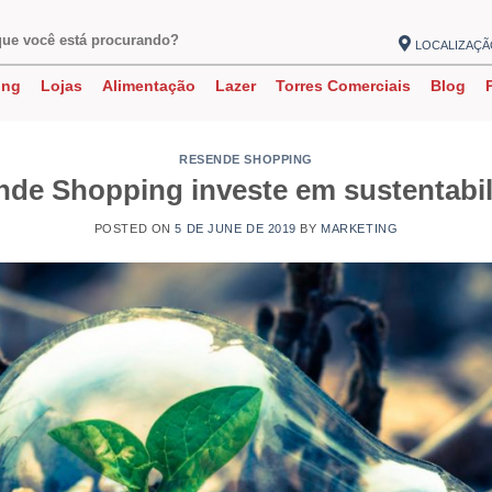
LOCALIZAÇ
ing
Lojas
Alimentação
Lazer
Torres Comerciais
Blog
RESENDE SHOPPING
de Shopping investe em sustentabi
POSTED ON
5 DE JUNE DE 2019
BY
MARKETING