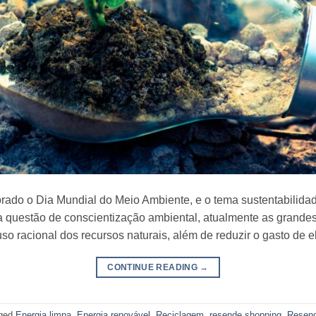
ado o Dia Mundial do Meio Ambiente, e o tema sustentabilidad
 questão de conscientização ambiental, atualmente as grande
uso racional dos recursos naturais, além de reduzir o gasto de
CONTINUE READING
→
ged
Energia limpa
,
Energia renovável
,
Reciclagem
,
resende shopping
,
Resen