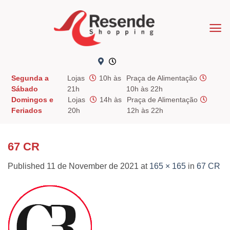
Skip
to
content
Segunda a
Lojas
10h às
Praça de Alimentação
Sábado
21h
10h às 22h
Domingos e
Lojas
14h às
Praça de Alimentação
Feriados
20h
12h às 22h
67 CR
Published
11 de November de 2021
at
165 × 165
in
67 CR