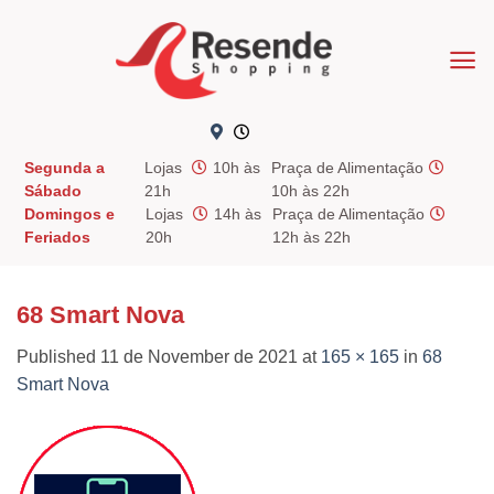
Skip
to
content
Segunda a
Lojas
10h às
Praça de Alimentação
Sábado
21h
10h às 22h
Domingos e
Lojas
14h às
Praça de Alimentação
Feriados
20h
12h às 22h
68 Smart Nova
Published
11 de November de 2021
at
165 × 165
in
68
Smart Nova